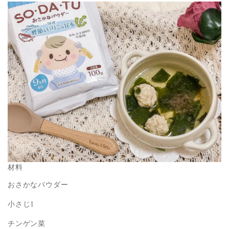
材料
おさかなパウダー
小さじ1
チンゲン菜