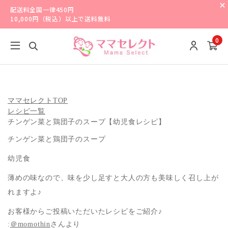
配送料全国一律450円
10,000円（税込）以上で送料無料
0
ママセレクトTOP
レシピ一覧
チンゲン菜と鶏団子のスープ【幼児食レシピ】
チンゲン菜と鶏団子のスープ
幼児食
薄めの味なので、味を少し足すと大人の方も美味しく召し上が
れますよ♪
お客様からご投稿いただいたレシピをご紹介♪
:
＠momothin
さんより