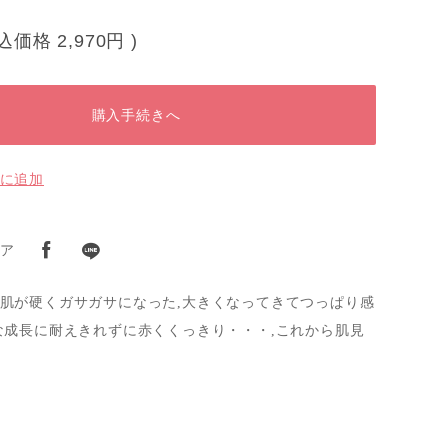
税込価格
2,970円
)
購入手続きへ
に追加
ア
肌が硬くガサガサになった,大きくなってきてつっぱり感
な成長に耐えきれずに赤くくっきり・・・,これから肌見